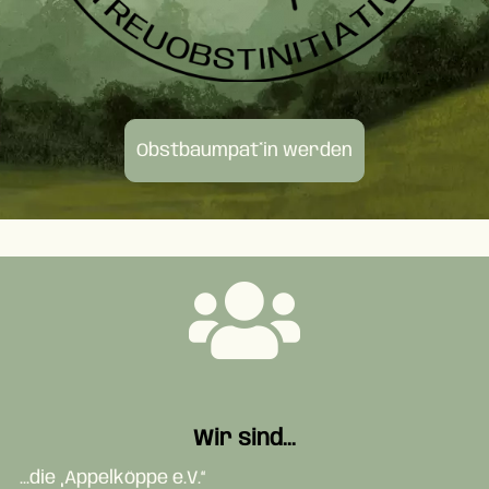
Obstbaumpat*in werden
Wir sind...
...die „Appelköppe e.V.“