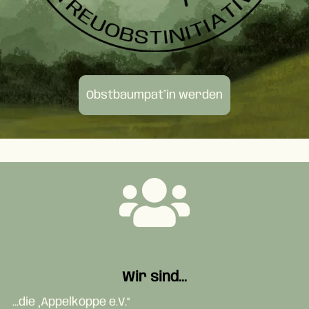
Obstbaumpat*in werden
Wir sind...
...die „Appelköppe e.V.“